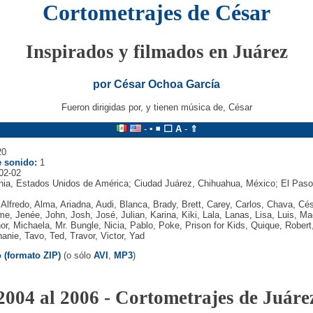
Cortometrajes de César
Inspirados y filmados en Juárez
por César Ochoa García
Fueron dirigidas por, y tienen música de, César
-
▪
◾
⬜
A
-
⇑
0
 sonido:
1
02-02
rnia, Estados Unidos de América; Ciudad Juárez, Chihuahua, México; El Pas
 Alfredo, Alma, Ariadna, Audi, Blanca, Brady, Brett, Carey, Carlos, Chava, Cés
e, Jenée, John, Josh, José, Julian, Karina, Kiki, Lala, Lanas, Lisa, Luis, M
r, Michaela, Mr. Bungle, Nicia, Pablo, Poke, Prison for Kids, Quique, Robe
anie, Tavo, Ted, Travor, Victor, Yad
 (formato ZIP)
(o sólo
AVI
,
MP3
)
2004 al 2006 - Cortometrajes de Juáre