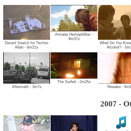
Annatar Hemophilliac -
9m37s
Desert Search for Techno
What Do You Kno
Allah - 6m21s
Alcohol? - 5m
The Surfeit - 2m25s
Aftermath - 3m7s
Rewake - 6m
2007 - O