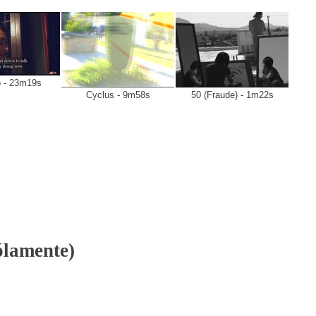
o - 23m19s
Cyclus - 9m58s
50 (Fraude) - 1m22s
ólamente)