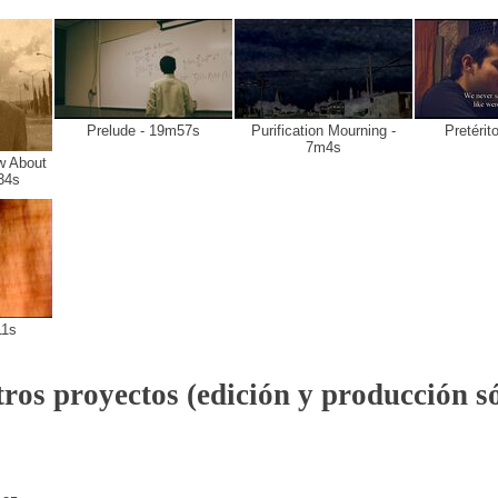
Prelude - 19m57s
Purification Mourning -
Pretérit
7m4s
w About
34s
11s
tros proyectos (edición y producción s