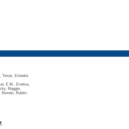
o, Texas, Estados
ar, E.M., Evelisa,
acky, Maggie,
rt, Román, Rubén,
z