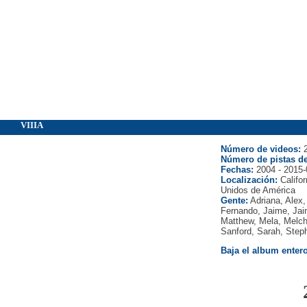
VIIIA
Número de videos:
2
Número de pistas de
Fechas:
2004 - 2015-
Localización:
Califo
Unidos de América
Gente:
Adriana, Alex,
Fernando, Jaime, Jaim
Matthew, Mela, Melcho
Sanford, Sarah, Steph
Baja el album entero