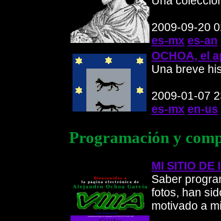
Una colecció
2009-09-20 0
es-mx
es-an
OCHOA, el ap
Una breve his
2009-01-07 2
es-mx
en-us
Programación y com
MI SITIO DE 
Saber progra
fotos, han si
motivado a mi 