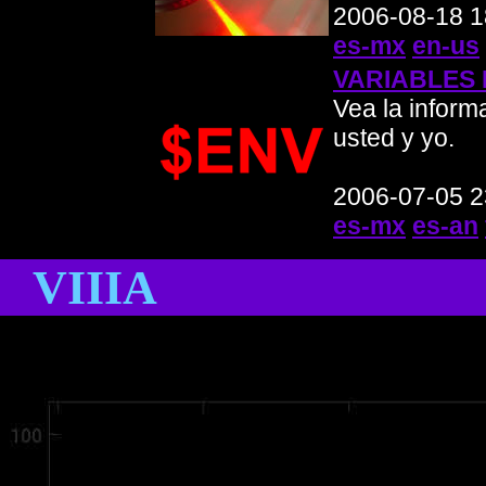
2006-08-18 1
es-mx
en-us
VARIABLES 
Vea la inform
usted y yo.
2006-07-05 2
es-mx
es-an
VIIIA