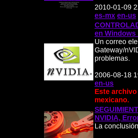
2010-01-09 2
es-mx
en-us
CONTROLADO
en Windows
Un correo el
Gateway/nVID
problemas.
2006-08-18 1
en-us
Este archivo
mexicano.
SEGUIMIEN
NVIDIA, Err
La conclusió