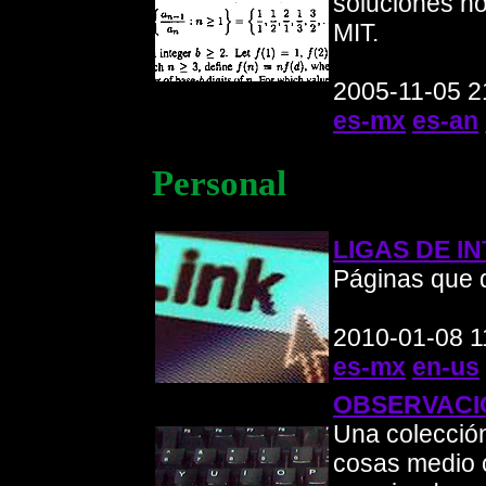
soluciones no 
MIT.
2005-11-05 2
es-mx
es-an
Personal
LIGAS DE I
Páginas que d
2010-01-08 1
es-mx
en-us
OBSERVACION
Una colecció
cosas medio 