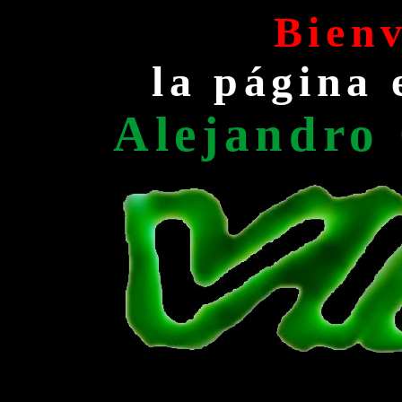
Bienv
la página 
Alejandro
Victory Is Imminent In America