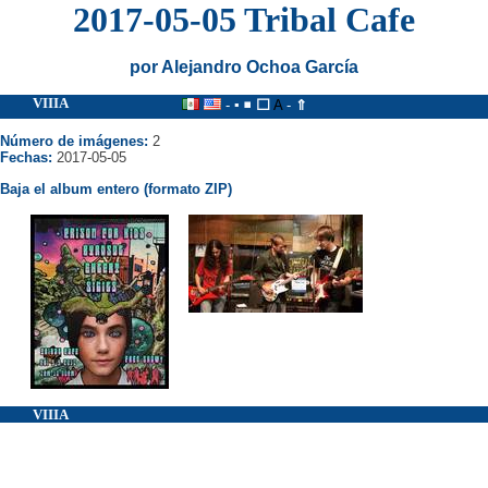
2017-05-05 Tribal Cafe
por Alejandro Ochoa García
VIIIA
-
▪
◾
⬜
A
-
⇑
Número de imágenes:
2
Fechas:
2017-05-05
Baja el album entero (formato ZIP)
VIIIA