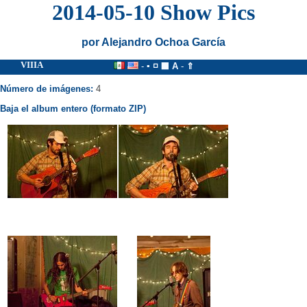
2014-05-10 Show Pics
por Alejandro Ochoa García
VIIIA
-
▪
◽
⬛
A
-
⇑
Número de imágenes:
4
Baja el album entero (formato ZIP)