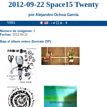
2012-09-22 Space15 Twenty
por Alejandro Ochoa García
VIIIA
-
▪
◾
⬜
A
-
⇑
Número de imágenes:
5
Fechas:
2012-09-22
Baja el album entero (formato ZIP)