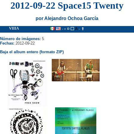
2012-09-22 Space15 Twenty
por Alejandro Ochoa García
VIIIA
- ▫
◽
⬜
A
-
⇑
Número de imágenes:
5
Fechas:
2012-09-22
Baja el album entero (formato ZIP)