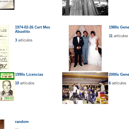
1974-02-26 Cert Mex
1980s Gene
Abuelito
11
artículos
3
artículos
1990s Licencias
2000s Gene
10
artículos
6
artículos
random