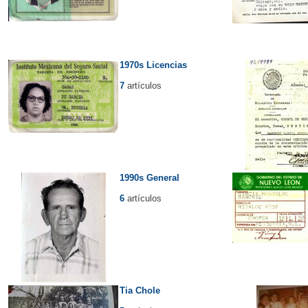
1970s Licencias
7
artículos
1990s General
6
artículos
Tia Chole