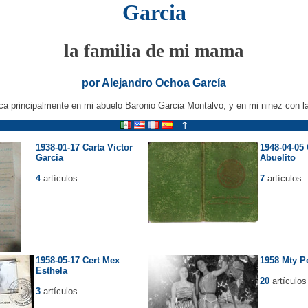
Garcia
la familia de mi mama
por Alejandro Ochoa García
a principalmente en mi abuelo Baronio Garcia Montalvo, y en mi ninez con la
-
⇑
1938-01-17 Carta Victor
1948-04-05 C
Garcia
Abuelito
4
artículos
7
artículos
1958-05-17 Cert Mex
1958 Mty P
Esthela
20
artículos
3
artículos