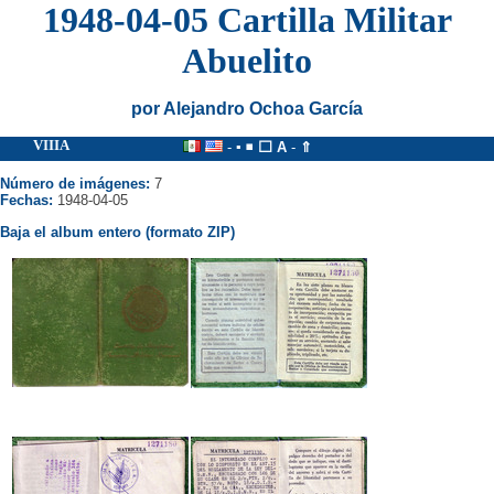
1948-04-05 Cartilla Militar
Abuelito
por Alejandro Ochoa García
VIIIA
-
▪
◾
⬜
A
-
⇑
Número de imágenes:
7
Fechas:
1948-04-05
Baja el album entero (formato ZIP)