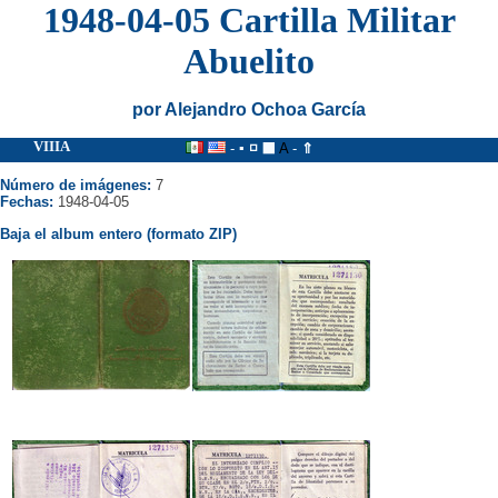
1948-04-05 Cartilla Militar
Abuelito
por Alejandro Ochoa García
VIIIA
-
▪
◽
⬛
A
-
⇑
Número de imágenes:
7
Fechas:
1948-04-05
Baja el album entero (formato ZIP)