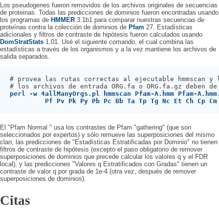
Los pseudogenes fueron removidos de los archivos originales de secuencias
de proteinas. Todas las predicciones de dominios fueron encontradas usando
los programas de
HMMER
3.1b1 para comparar nuestras secuencias de
proteínas contra la colección de dominios de
Pfam
27. Estadísticas
adicionales y filtros de contraste de hipótesis fueron calculados usando
DomStratStats
1.01. Usé el siguiente comando, el cual combina las
estadísticas a través de los organismos y a la vez mantiene los archivos de
salida separados.
# provea las rutas correctas al ejecutable hmmscan y l
perl -w 4allManyOrgs.pl hmmscan Pfam-A.hmm Pfam-A.hmm
Pf Pv Pk Py Pb Pc Bb Ta Tp Tg Nc Et Ch Cp Cm
El "Pfam Normal " usa los contrastes de Pfam "gathering" (que son
seleccionados por expertos) y sólo remueve las superposiciones del mismo
clan, las predicciones de "Estadísticas Estratificadas por Dominio" no tienen
filtros de contraste de hipótesis (excepto el paso obligatorio de remover
superposiciones de dominios que precede calcular los valores q y el FDR
local), y las predicciones "Valores q Estratificados con Gradas" tienen un
contraste de valor q por grada de 1e-4 (otra vez, después de remover
superposiciones de dominios).
Citas