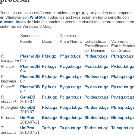
Todos los archivos están comprimidos con
gzip
, y se pueden descomprimir
en Windows con
WinRAR
. Todos los archivos están en texto sencillo con
nuevas líneas
de Unix (las cuales a veces se visualizan incorrectamente en
sistemas de Windows o Mac).
Secuencias
Dominios
Fuente
Datos
Pfam Normal
Estadísticas
Valores q
Estratificadas
Estratificado
por Dominio
con Gradas
P.
PlasmoDB
Pf.fa.gz
Pf.ga.txt.gz
Pf.dss.txt.gz
Pf.tsq.txt.gz
falciparum
9.0
P. vivax
PlasmoDB
Pv.fa.gz
Pv.ga.txt.gz
Pv.dss.txt.gz
Pv.tsq.txt.gz
6.4
P.
PlasmoDB
Pk.fa.gz
Pk.ga.txt.gz
Pk.dss.txt.gz
Pk.tsq.txt.gz
knowlesi
6.4
P. yoelii
PlasmoDB
Py.fa.gz
Py.ga.txt.gz
Py.dss.txt.gz
Py.tsq.txt.gz
6.4
P.
GeneDB
Pc.fa.gz
Pc.ga.txt.gz
Pc.dss.txt.gz
Pc.tsq.txt.gz
chabaudi
2010-07
P. berghei
GeneDB
Pb.fa.gz
Pb.ga.txt.gz
Pb.dss.txt.gz
Pb.tsq.txt.gz
2010-07
B. bovis
UniProt
Bb.fa.gz
Bb.ga.txt.gz
Bb.dss.txt.gz
Bb.tsq.txt.gz
2010-07-21
T.
UniProt
Ta.fa.gz
Ta.ga.txt.gz
Ta.dss.txt.gz
Ta.tsq.txt.gz
annulata
2010-07-21