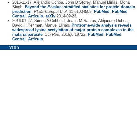
2015-11-17. Alejandro Ochoa, John D Storey, Manuel Llinás, Mona
Singh.
Beyond the
E
-value: stratified statistics for protein domain
prediction
.
PLoS Comput Biol
. 11 e1004509.
PubMed
.
PubMed
Central
.
Artículo
.
arXiv
2014-09-23.
2016-01-27. Simon A Cobbold, Joana M Santos, Alejandro Ochoa,
David H Perlman, Manuel Llinás.
Proteome-wide analysis reveals
widespread lysine acetylation of major protein complexes in the
malaria parasite
.
Sci Rep
. 2016;6:19722.
PubMed
.
PubMed
Central
.
Artículo
.
VIIIA