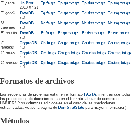
T. parva
UniProt
Tp.fa.gz
Tp.ga.txt.gz
Tp.dss.txt.gz
Tp.tsq.txt.gz
2010-07-21
T. gondii
ToxoDB
Tg.fa.gz
Tg.ga.txt.gz
Tg.dss.txt.gz
Tg.tsq.txt.gz
7.0
N.
ToxoDB
Nc.fa.gz
Nc.ga.txt.gz
Nc.dss.txt.gz
Nc.tsq.txt.gz
caninum
7.0
E. tenella
ToxoDB
Et.fa.gz
Et.ga.txt.gz
Et.dss.txt.gz
Et.tsq.txt.gz
7.0
C.
CryptoDB
Ch.fa.gz
Ch.ga.txt.gz
Ch.dss.txt.gz
Ch.tsq.txt.gz
hominis
4.0
C. muris
CryptoDB
Cm.fa.gz
Cm.ga.txt.gz
Cm.dss.txt.gz
Cm.tsq.txt.g
4.0
C. parvum
CryptoDB
Cp.fa.gz
Cp.ga.txt.gz
Cp.dss.txt.gz
Cp.tsq.txt.gz
4.0
Formatos de archivos
Las secuencias de proteínas estan en el formato
FASTA
, mientras que todas
las predicciones de dominios estan en el formato tabular de dominio de
HMMER3 (con columnas adicionales en el caso de las predicciones
estratificadas, vease la página de
DomStratStats
para mayor información).
Métodos