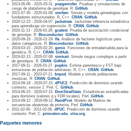
2023-05-08 - 2025-03-31.
popgeninfer
. Pruebas y simulaciones de
cesgo de plataforma de genotipar. R.
GitHub
.
2021-07-30 - 2025-01-08.
simfam
. Simula y modela genealogías con
fundadores estructurados. R, C++.
CRAN
.
GitHub
.
2020-12-23 - 2026-04-07.
jackstraw
. Jackstraw inferencia estadística
para aprendizaje sin supervisión. R.
CRAN
.
GitHub
.
2020-11-13 - 2026-01-28.
gcatest
. Prueba de associación condicional
de genotipo. R.
Bioconductor
.
GitHub
.
2020-09-18 - 2026-01-29.
lfa
. Análisis de factores logísticos para
datos categóricos. R.
Bioconductor
.
GitHub
.
2019-03-15 - 2025-02-20.
genio
. Funciones de entrada/salida para la
genética. R, C++.
CRAN
.
GitHub
.
2019-02-13 - 2025-07-08.
simtrait
. Simule rasgos complejos a partir
de genotipos. R.
CRAN
.
GitHub
.
2017-09-11 - 2026-01-27.
popkin
. Estime parentesco y FST bajo
estructuras de población arbitrarias. R, C++.
CRAN
.
GitHub
.
2017-09-11 - 2023-07-21.
bnpsd
. Modele y simule poblaciones
mestizas. R.
CRAN
.
GitHub
.
2014-09-18 - 2020-07-15.
dPUC2
. Predicción de dominios usando
contexto, version 2. Perl, C.
GitHub
.
2014-06-23 - 2020-07-15.
DomStratStats
. Estadísticas estratificadas
para dominios (valores q y FDR locales). Perl.
GitHub
.
2014-09-12 - 2019-09-12.
RandProt
. Modelo de Markov de
secuencias aleatorias de proteína. Perl.
GitHub
.
2011-02-06 - 2011-02-06.
dPUC
. Predicción de dominios usando
contexto. Perl, C.
princeton.edu
.
viiia.org
.
Paquetes menores