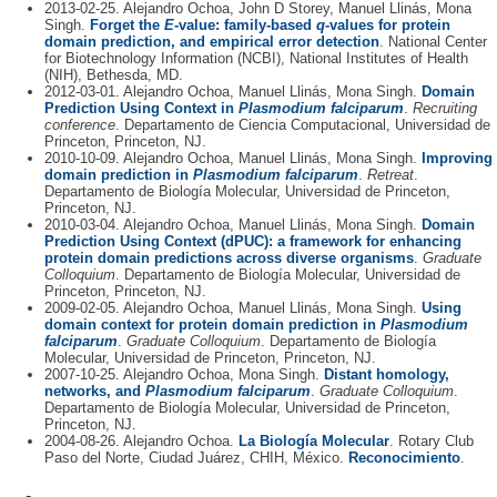
2013-02-25. Alejandro Ochoa, John D Storey, Manuel Llinás, Mona
Singh.
Forget the
E
-value: family-based
q
-values for protein
domain prediction, and empirical error detection
. National Center
for Biotechnology Information (NCBI), National Institutes of Health
(NIH), Bethesda, MD.
2012-03-01. Alejandro Ochoa, Manuel Llinás, Mona Singh.
Domain
Prediction Using Context in
Plasmodium falciparum
.
Recruiting
conference
. Departamento de Ciencia Computacional, Universidad de
Princeton, Princeton, NJ.
2010-10-09. Alejandro Ochoa, Manuel Llinás, Mona Singh.
Improving
domain prediction in
Plasmodium falciparum
.
Retreat
.
Departamento de Biología Molecular, Universidad de Princeton,
Princeton, NJ.
2010-03-04. Alejandro Ochoa, Manuel Llinás, Mona Singh.
Domain
Prediction Using Context (dPUC): a framework for enhancing
protein domain predictions across diverse organisms
.
Graduate
Colloquium
. Departamento de Biología Molecular, Universidad de
Princeton, Princeton, NJ.
2009-02-05. Alejandro Ochoa, Manuel Llinás, Mona Singh.
Using
domain context for protein domain prediction in
Plasmodium
falciparum
.
Graduate Colloquium
. Departamento de Biología
Molecular, Universidad de Princeton, Princeton, NJ.
2007-10-25. Alejandro Ochoa, Mona Singh.
Distant homology,
networks, and
Plasmodium falciparum
.
Graduate Colloquium
.
Departamento de Biología Molecular, Universidad de Princeton,
Princeton, NJ.
2004-08-26. Alejandro Ochoa.
La Biología Molecular
. Rotary Club
Paso del Norte, Ciudad Juárez, CHIH, México.
Reconocimiento
.