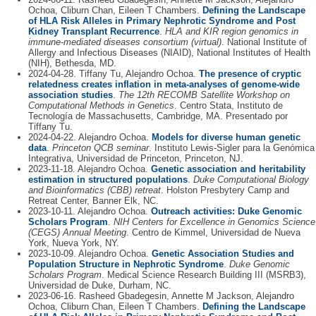
Ochoa, Cliburn Chan, Eileen T Chambers.
Defining the Landscape
of HLA Risk Alleles in Primary Nephrotic Syndrome and Post
Kidney Transplant Recurrence
.
HLA and KIR region genomics in
immune-mediated diseases consortium (virtual)
. National Institute of
Allergy and Infectious Diseases (NIAID), National Institutes of Health
(NIH), Bethesda, MD.
2024-04-28. Tiffany Tu, Alejandro Ochoa.
The presence of cryptic
relatedness creates inflation in meta-analyses of genome-wide
association studies
.
The 12th RECOMB Satellite Workshop on
Computational Methods in Genetics
. Centro Stata, Instituto de
Tecnología de Massachusetts, Cambridge, MA. Presentado por
Tiffany Tu.
2024-04-22. Alejandro Ochoa.
Models for diverse human genetic
data
.
Princeton QCB seminar
. Instituto Lewis-Sigler para la Genómica
Integrativa, Universidad de Princeton, Princeton, NJ.
2023-11-18. Alejandro Ochoa.
Genetic association and heritability
estimation in structured populations
.
Duke Computational Biology
and Bioinformatics (CBB) retreat
. Holston Presbytery Camp and
Retreat Center, Banner Elk, NC.
2023-10-11. Alejandro Ochoa.
Outreach activities: Duke Genomic
Scholars Program
.
NIH Centers for Excellence in Genomics Science
(CEGS) Annual Meeting
. Centro de Kimmel, Universidad de Nueva
York, Nueva York, NY.
2023-10-09. Alejandro Ochoa.
Genetic Association Studies and
Population Structure in Nephrotic Syndrome
.
Duke Genomic
Scholars Program
. Medical Science Research Building III (MSRB3),
Universidad de Duke, Durham, NC.
2023-06-16. Rasheed Gbadegesin, Annette M Jackson, Alejandro
Ochoa, Cliburn Chan, Eileen T Chambers.
Defining the Landscape