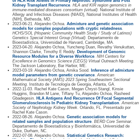
of HLA Risk Alleles in Primary Nephrotic Syndrome and Post
Kidney Transplant Recurrence
.
HLA and KIR region genomics in
immune-mediated diseases consortium (virtual)
. National Institute of
Allergy and Infectious Diseases (NIAID), National Institutes of Health
(NIH), Bethesda, MD.
2023-06-21. Alejandro Ochoa.
Admixture and genetic association
models for complex populations with cryptic relatedness
.
HCHS/SOL (Hispanic Community Health Study / Study of Latinos)
Genetics Special Interest Group (Virtual)
. Departamento de
Bioestadística, Universidad de Harvard, Cambridge, MA.
2023-04-20. Alejandro Ochoa, Yuncheng Duan, Revathy Venukuttan,
Shannon Clarke, Timothy E Reddy.
Development of Genomic
Resource Modules for a Diverse Workforce
.
NIH Centers for
Excellence in Genomics Science (CEGS) Virtual Outreach Meeting
.
The Jackson Laboratory, Bar Harbor, ME.
2023-03-19. Alejandro Ochoa, Amika Sood.
Inference of admixture
model parameters from genetic covariance
.
American
Mathematical Society (AMS) 2023 Spring Southeastern Sectional
Meeting
. Instituto de Tecnología de Georgia, Atlanta, GA.
2022-11-03. Rachel Kate Cason, Megan Chryst-Stangl, Kinsie
Huggins, Brandon M Lane, Tiffany Tu, Alejandro Ochoa, Rasheed
Gbadegesin.
HLA Antigens And Recurrence Of Focal Segmental
Glomerulosclerosis In Pediatric Kidney Transplantation
.
American
Society of Nephrology Kidney Week
. Orlando, FL. Presentado por
Rachel Kate Cason.
2022-08-26. Alejandro Ochoa.
Genetic association models for
related samples and population structure
.
BERD Core Seminar
.
Departamento de Bioestadística y Bioinformática, Universidad de
Duke, Durham, NC.
2022-07-08. Alejandro Ochoa.
Statistical Genetics Research: