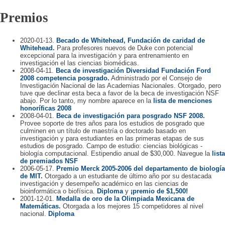
Premios
2020-01-13.
Becado de Whitehead, Fundación de caridad de
Whitehead.
Para profesores nuevos de Duke con potencial
excepcional para la investigación y para entrenamiento en
investigación el las ciencias biomédicas.
2008-04-11.
Beca de investigación Diversidad Fundación Ford
2008 competencia posgrado.
Administrado por el Consejo de
Investigación Nacional de las Academias Nacionales. Otorgado, pero
tuve que declinar esta beca a favor de la beca de investigación NSF
abajo. Por lo tanto, my nombre aparece en la
lista de menciones
honoríficas 2008
2008-04-01.
Beca de investigación para posgrado NSF 2008.
Provee soporte de tres años para los estudios de posgrado que
culminen en un título de maestría o doctorado basado en
investigación y para estudiantes en las primeras etapas de sus
estudios de posgrado. Campo de estudio: ciencias biológicas -
biología computacional. Estipendio anual de $30,000. Navegue la
lista
de premiados NSF
2006-05-17.
Premio Merck 2005-2006 del departamento de biología
de MIT.
Otorgado a un estudiante de último año por su destacada
investigación y desempeño académico en las ciencias de
bioinformática o biofísica.
Diploma
y
¡premio de $1,500!
2001-12-01.
Medalla de oro de la Olimpiada Mexicana de
Matemáticas.
Otorgada a los mejores 15 competidores al nivel
nacional.
Diploma