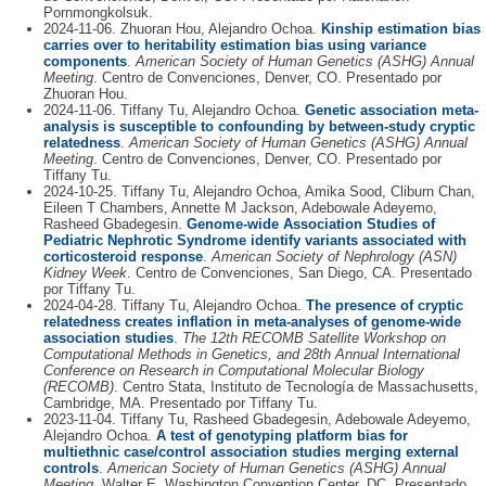
Pornmongkolsuk.
2024-11-06. Zhuoran Hou, Alejandro Ochoa.
Kinship estimation bias
carries over to heritability estimation bias using variance
components
.
American Society of Human Genetics (ASHG) Annual
Meeting
. Centro de Convenciones, Denver, CO. Presentado por
Zhuoran Hou.
2024-11-06. Tiffany Tu, Alejandro Ochoa.
Genetic association meta-
analysis is susceptible to confounding by between-study cryptic
relatedness
.
American Society of Human Genetics (ASHG) Annual
Meeting
. Centro de Convenciones, Denver, CO. Presentado por
Tiffany Tu.
2024-10-25. Tiffany Tu, Alejandro Ochoa, Amika Sood, Cliburn Chan,
Eileen T Chambers, Annette M Jackson, Adebowale Adeyemo,
Rasheed Gbadegesin.
Genome-wide Association Studies of
Pediatric Nephrotic Syndrome identify variants associated with
corticosteroid response
.
American Society of Nephrology (ASN)
Kidney Week
. Centro de Convenciones, San Diego, CA. Presentado
por Tiffany Tu.
2024-04-28. Tiffany Tu, Alejandro Ochoa.
The presence of cryptic
relatedness creates inflation in meta-analyses of genome-wide
association studies
.
The 12th RECOMB Satellite Workshop on
Computational Methods in Genetics, and 28th Annual International
Conference on Research in Computational Molecular Biology
(RECOMB)
. Centro Stata, Instituto de Tecnología de Massachusetts,
Cambridge, MA. Presentado por Tiffany Tu.
2023-11-04. Tiffany Tu, Rasheed Gbadegesin, Adebowale Adeyemo,
Alejandro Ochoa.
A test of genotyping platform bias for
multiethnic case/control association studies merging external
controls
.
American Society of Human Genetics (ASHG) Annual
Meeting
. Walter E. Washington Convention Center, DC. Presentado