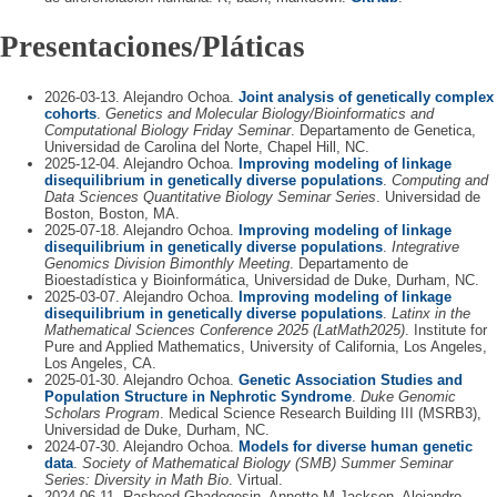
Presentaciones/Pláticas
2026-03-13. Alejandro Ochoa.
Joint analysis of genetically complex
cohorts
.
Genetics and Molecular Biology/Bioinformatics and
Computational Biology Friday Seminar
. Departamento de Genetica,
Universidad de Carolina del Norte, Chapel Hill, NC.
2025-12-04. Alejandro Ochoa.
Improving modeling of linkage
disequilibrium in genetically diverse populations
.
Computing and
Data Sciences Quantitative Biology Seminar Series
. Universidad de
Boston, Boston, MA.
2025-07-18. Alejandro Ochoa.
Improving modeling of linkage
disequilibrium in genetically diverse populations
.
Integrative
Genomics Division Bimonthly Meeting
. Departamento de
Bioestadística y Bioinformática, Universidad de Duke, Durham, NC.
2025-03-07. Alejandro Ochoa.
Improving modeling of linkage
disequilibrium in genetically diverse populations
.
Latinx in the
Mathematical Sciences Conference 2025 (LatMath2025)
. Institute for
Pure and Applied Mathematics, University of California, Los Angeles,
Los Angeles, CA.
2025-01-30. Alejandro Ochoa.
Genetic Association Studies and
Population Structure in Nephrotic Syndrome
.
Duke Genomic
Scholars Program
. Medical Science Research Building III (MSRB3),
Universidad de Duke, Durham, NC.
2024-07-30. Alejandro Ochoa.
Models for diverse human genetic
data
.
Society of Mathematical Biology (SMB) Summer Seminar
Series: Diversity in Math Bio
. Virtual.
2024-06-11. Rasheed Gbadegesin, Annette M Jackson, Alejandro