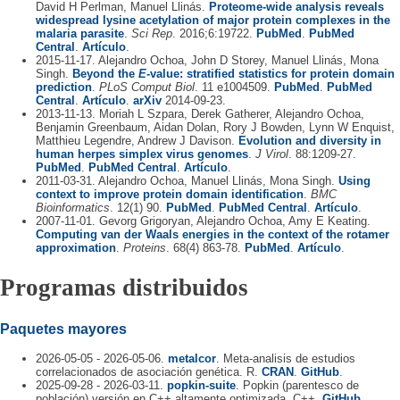
David H Perlman, Manuel Llinás.
Proteome-wide analysis reveals
widespread lysine acetylation of major protein complexes in the
malaria parasite
.
Sci Rep
. 2016;6:19722.
PubMed
.
PubMed
Central
.
Artículo
.
2015-11-17. Alejandro Ochoa, John D Storey, Manuel Llinás, Mona
Singh.
Beyond the
E
-value: stratified statistics for protein domain
prediction
.
PLoS Comput Biol
. 11 e1004509.
PubMed
.
PubMed
Central
.
Artículo
.
arXiv
2014-09-23.
2013-11-13. Moriah L Szpara, Derek Gatherer, Alejandro Ochoa,
Benjamin Greenbaum, Aidan Dolan, Rory J Bowden, Lynn W Enquist,
Matthieu Legendre, Andrew J Davison.
Evolution and diversity in
human herpes simplex virus genomes
.
J Virol
. 88:1209-27.
PubMed
.
PubMed Central
.
Artículo
.
2011-03-31. Alejandro Ochoa, Manuel Llinás, Mona Singh.
Using
context to improve protein domain identification
.
BMC
Bioinformatics
. 12(1) 90.
PubMed
.
PubMed Central
.
Artículo
.
2007-11-01. Gevorg Grigoryan, Alejandro Ochoa, Amy E Keating.
Computing van der Waals energies in the context of the rotamer
approximation
.
Proteins
. 68(4) 863-78.
PubMed
.
Artículo
.
Programas distribuidos
Paquetes mayores
2026-05-05 - 2026-05-06.
metalcor
. Meta-analisis de estudios
correlacionados de asociación genética. R.
CRAN
.
GitHub
.
2025-09-28 - 2026-03-11.
popkin-suite
. Popkin (parentesco de
población) versión en C++ altamente optimizada. C++.
GitHub
.