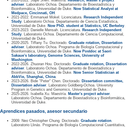
2020-2022. Jiajie Shen. Maestría.
Research, Master's project
adviser
. Laboratorio Ochoa. Departamento de Bioestadística y
Bioinformática, Universidad de Duke.
Now Statistical Analyst at
Medpace, Cincinnati, OH
.
2021-2022. Emmanuel Mokel. Licenciatura.
Research Independent
Study
. Laboratorio Ochoa. Departamento de Ciencia Estadística,
Universidad de Duke.
Now PhD. student at Statistics, UC Berkeley
.
2023-2023. Danielle Mensah. Licenciatura.
Research Independent
Study
. Laboratorio Ochoa. Departamento de Ciencia Computacional,
Universidad de Duke.
2020-2025. Tiffany Tu. Doctorado.
Graduate rotation, Dissertation
adviser
. Laboratorio Ochoa. Programa de Biología Computacional y
Bioinformática, Universidad de Duke.
Now Postdoc at Saori
Sakaue's laboratory, Genome Sciences, University of
Washington
.
2022-2026. Zhuoran Hou. Doctorado.
Graduate rotation, Dissertation
adviser
. Laboratorio Ochoa. Departamento de Bioestadística y
Bioinformática, Universidad de Duke.
Now Senior Statistician at
AbbVie, Shanghai, China
.
2023-2026. Bide "Peter" Chen. Doctorado.
Dissertation committee,
Dissertation adviser
. Laboratorio Goldberg-Ochoa. University
Program in Genetics and Genomics, Universidad de Duke.
2025-2026. Isabella Xu. Maestría.
Master's project adviser
.
Laboratorio Ochoa. Departamento de Bioestadística y Bioinformática,
Universidad de Duke.
Aprendices pasados, asesor secundario
2009. Neo Christopher Chung. Doctorado.
Graduate rotation
.
Laboratorio Llinás. Programa de Biología Computacional Cuantitativa,