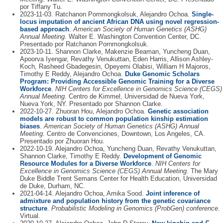
por Tiffany Tu.
2023-11-03. Ratchanon Pornmongkolsuk, Alejandro Ochoa.
Single-
locus imputation of ancient African DNA using novel regression-
based approach
.
American Society of Human Genetics (ASHG)
Annual Meeting
. Walter E. Washington Convention Center, DC.
Presentado por Ratchanon Pornmongkolsuk.
2023-10-11. Shannon Clarke, Makenzie Beaman, Yuncheng Duan,
Apoorva Iyengar, Revathy Venukuttan, Eden Harris, Allison Ashley-
Koch, Rasheed Gbadegesin, Opeyemi Olabisi, William H Majoros,
Timothy E Reddy, Alejandro Ochoa.
Duke Genomic Scholars
Program: Providing Accessible Genomic Training for a Diverse
Workforce
.
NIH Centers for Excellence in Genomics Science (CEGS)
Annual Meeting
. Centro de Kimmel, Universidad de Nueva York,
Nueva York, NY. Presentado por Shannon Clarke.
2022-10-27. Zhuoran Hou, Alejandro Ochoa.
Genetic association
models are robust to common population kinship estimation
biases
.
American Society of Human Genetics (ASHG) Annual
Meeting
. Centro de Convenciones, Downtown, Los Angeles, CA.
Presentado por Zhuoran Hou.
2022-10-19. Alejandro Ochoa, Yuncheng Duan, Revathy Venukuttan,
Shannon Clarke, Timothy E Reddy.
Development of Genomic
Resource Modules for a Diverse Workforce
.
NIH Centers for
Excellence in Genomics Science (CEGS) Annual Meeting
. The Mary
Duke Biddle Trent Semans Center for Health Education, Universidad
de Duke, Durham, NC.
2021-04-14. Alejandro Ochoa, Amika Sood.
Joint inference of
admixture and population history from the genetic covariance
structure
.
Probabilistic Modeling in Genomics (ProbGen) conference
.
Virtual.