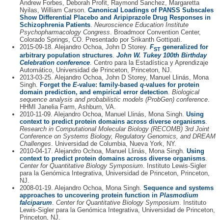
Andrew Forbes, Deborah Profit, Raymond Sanchez, Margaretta
Nyilas, William Carson.
Canonical Loadings of PANSS Subscales
Show Differential Placebo and Aripiprazole Drug Responses in
Schizophrenia Patients
.
Neuroscience Education Institute
Psychopharmacology Congress
. Broadmoor Convention Center,
Colorado Springs, CO. Presentado por Srikanth Gottipati.
2015-09-18. Alejandro Ochoa, John D Storey.
F
generalized for
ST
arbitrary population structures
.
John W. Tukey 100th Birthday
Celebration conference
. Centro para la Estadística y Aprendizaje
Automático, Universidad de Princeton, Princeton, NJ.
2013-03-25. Alejandro Ochoa, John D Storey, Manuel Llinás, Mona
Singh.
Forget the
E
-value: family-based
q
-values for protein
domain prediction, and empirical error detection
.
Biological
sequence analysis and probabilistic models (ProbGen) conference
.
HHMI Janelia Farm, Ashburn, VA.
2010-11-09. Alejandro Ochoa, Manuel Llinás, Mona Singh.
Using
context to predict protein domains across diverse organisms
.
Research in Computational Molecular Biology (RECOMB) 3rd Joint
Conference on Systems Biology, Regulatory Genomics, and DREAM
Challenges
. Universidad de Columbia, Nueva York, NY.
2010-04-17. Alejandro Ochoa, Manuel Llinás, Mona Singh.
Using
context to predict protein domains across diverse organisms
.
Center for Quantitative Biology Symposium
. Instituto Lewis-Sigler
para la Genómica Integrativa, Universidad de Princeton, Princeton,
NJ.
2008-01-19. Alejandro Ochoa, Mona Singh.
Sequence and systems
approaches to uncovering protein function in
Plasmodium
falciparum
.
Center for Quantitative Biology Symposium
. Instituto
Lewis-Sigler para la Genómica Integrativa, Universidad de Princeton,
Princeton, NJ.