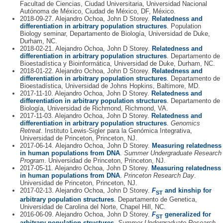
Facultad de Ciencias, Ciudad Universitaria, Universidad Nacional
Autónoma de México, Ciudad de México, DF, México.
2018-09-27. Alejandro Ochoa, John D Storey.
Relatedness and
differentiation in arbitrary population structures
. Population
Biology seminar, Departamento de Biología, Universidad de Duke,
Durham, NC.
2018-02-21. Alejandro Ochoa, John D Storey.
Relatedness and
differentiation in arbitrary population structures
. Departamento de
Bioestadística y Bioinformática, Universidad de Duke, Durham, NC.
2018-01-22. Alejandro Ochoa, John D Storey.
Relatedness and
differentiation in arbitrary population structures
. Departamento de
Bioestadística, Universidad de Johns Hopkins, Baltimore, MD.
2017-11-10. Alejandro Ochoa, John D Storey.
Relatedness and
differentiation in arbitrary population structures
. Departamento de
Biología, Universidad de Richmond, Richmond, VA.
2017-11-03. Alejandro Ochoa, John D Storey.
Relatedness and
differentiation in arbitrary population structures
.
Genomics
Retreat
. Instituto Lewis-Sigler para la Genómica Integrativa,
Universidad de Princeton, Princeton, NJ.
2017-06-14. Alejandro Ochoa, John D Storey.
Measuring relatedness
in human populations from DNA
.
Summer Undergraduate Research
Program
. Universidad de Princeton, Princeton, NJ.
2017-05-11. Alejandro Ochoa, John D Storey.
Measuring relatedness
in human populations from DNA
.
Princeton Research Day
.
Universidad de Princeton, Princeton, NJ.
2017-02-13. Alejandro Ochoa, John D Storey.
F
and kinship for
ST
arbitrary population structures
. Departamento de Genetica,
Universidad de Carolina del Norte, Chapel Hill, NC.
2016-06-09. Alejandro Ochoa, John D Storey.
F
generalized for
ST
arbitrary population structures
.
Summer Undergraduate Research