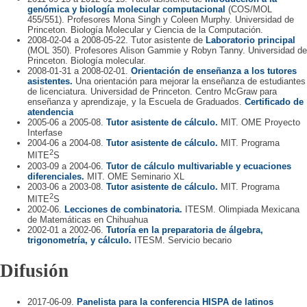
genómica y biología molecular computacional
(COS/MOL
455/551). Profesores Mona Singh y Coleen Murphy. Universidad de
Princeton. Biología Molecular y Ciencia de la Computación.
2008-02-04 a 2008-05-22. Tutor asistente de
Laboratorio principal
(MOL 350). Profesores Alison Gammie y Robyn Tanny. Universidad de
Princeton. Biología molecular.
2008-01-31 a 2008-02-01.
Orientación de enseñanza a los tutores
asistentes.
Una orientación para mejorar la enseñanza de estudiantes
de licenciatura. Universidad de Princeton. Centro McGraw para
enseñanza y aprendizaje, y la Escuela de Graduados.
Certificado de
atendencia
2005-06 a 2005-08.
Tutor asistente de cálculo.
MIT. OME Proyecto
Interfase
2004-06 a 2004-08.
Tutor asistente de cálculo.
MIT. Programa
2
MITE
S
2003-09 a 2004-06.
Tutor de cálculo multivariable y ecuaciones
diferenciales.
MIT. OME Seminario XL
2003-06 a 2003-08.
Tutor asistente de cálculo.
MIT. Programa
2
MITE
S
2002-06.
Lecciones de combinatoria.
ITESM. Olimpiada Mexicana
de Matemáticas en Chihuahua
2002-01 a 2002-06.
Tutoría en la preparatoria de álgebra,
trigonometría, y cálculo.
ITESM. Servicio becario
Difusión
2017-06-09.
Panelista para la conferencia HISPA de latinos