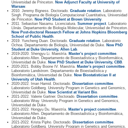
Universidad de Princeton.
Now Adjunct Faculty at University of
Warsaw
.
2010. Jeremy Bigness. Doctorado.
Graduate rotation
. Laboratorio
Singh. Programa de Biología Computacional Cuantitativa, Universidad
de Princeton.
Now PhD Student at Brown University
.
2011. Sebastian Nasamu. Licenciatura.
Summer project
. Laboratorio
Llinás. Departamento de Biología Molecular, Universidad de Princeton.
Now Post-doctoral Research Fellow at Johns Hopkins Bloomberg
School of Public Health
.
2019. Yuncheng Duan. Doctorado.
Graduate rotation
. Laboratorio
Ochoa. Departamento de Biología, Universidad de Duke.
Now PhD
Student at Duke University, Allen Lab
.
2019-2020. Shengyu Li. Maestría.
Master's project committee
.
Laboratorio Allen. Departamento de Bioestadística y Bioinformática,
Universidad de Duke.
Now PhD Student at Duke University, CBB
.
2020-2021. Bobby Boone IV. Maestría.
Master's project committee
.
Laboratorio Landstrom. Departamento de Bioestadística y
Bioinformática, Universidad de Duke.
Now Biostatistician II at
University of Utah Health
.
2020-2022. Iman Hamid. Doctorado.
Dissertation committee
.
Laboratorio Goldberg. University Program in Genetics and Genomics,
Universidad de Duke.
Now Scientist at Variant Bio
.
2021-2022. Valerie Gartner. Doctorado.
Dissertation committee
.
Laboratorio Wray. University Program in Genetics and Genomics,
Universidad de Duke.
2021-2022. Hongyu Du. Maestría.
Master's project committee
.
Laboratorio Allen. Departamento de Bioestadística y Bioinformática,
Universidad de Duke.
2021-2022. Krista Pipho. Doctorado.
Dissertation committee
.
Laboratorio Goldberg. University Program in Genetics and Genomics,