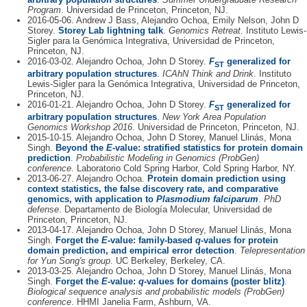
Program
. Universidad de Princeton, Princeton, NJ.
2016-05-06. Andrew J Bass, Alejandro Ochoa, Emily Nelson, John D
Storey.
Storey Lab lightning talk
.
Genomics Retreat
. Instituto Lewis-
Sigler para la Genómica Integrativa, Universidad de Princeton,
Princeton, NJ.
2016-03-02. Alejandro Ochoa, John D Storey.
F
generalized for
ST
arbitrary population structures
.
ICAhN Think and Drink
. Instituto
Lewis-Sigler para la Genómica Integrativa, Universidad de Princeton,
Princeton, NJ.
2016-01-21. Alejandro Ochoa, John D Storey.
F
generalized for
ST
arbitrary population structures
.
New York Area Population
Genomics Workshop 2016
. Universidad de Princeton, Princeton, NJ.
2015-10-15. Alejandro Ochoa, John D Storey, Manuel Llinás, Mona
Singh.
Beyond the
E
-value: stratified statistics for protein domain
prediction
.
Probabilistic Modeling in Genomics (ProbGen)
conference
. Laboratorio Cold Spring Harbor, Cold Spring Harbor, NY.
2013-06-27. Alejandro Ochoa.
Protein domain prediction using
context statistics, the false discovery rate, and comparative
genomics, with application to
Plasmodium falciparum
.
PhD
defense
. Departamento de Biología Molecular, Universidad de
Princeton, Princeton, NJ.
2013-04-17. Alejandro Ochoa, John D Storey, Manuel Llinás, Mona
Singh.
Forget the
E
-value: family-based
q
-values for protein
domain prediction, and empirical error detection
.
Telepresentation
for Yun Song's group
. UC Berkeley, Berkeley, CA.
2013-03-25. Alejandro Ochoa, John D Storey, Manuel Llinás, Mona
Singh.
Forget the
E
-value:
q
-values for domains (poster blitz)
.
Biological sequence analysis and probabilistic models (ProbGen)
conference
. HHMI Janelia Farm, Ashburn, VA.