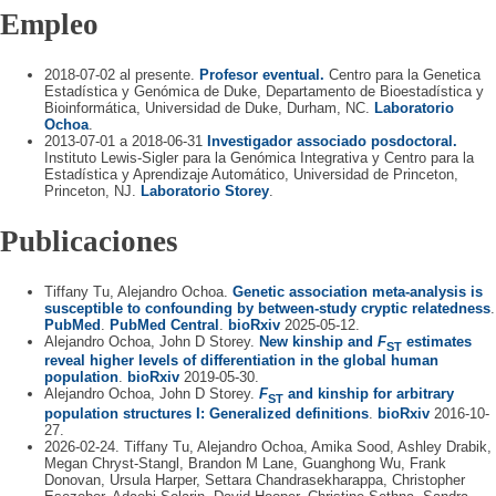
Empleo
2018-07-02 al presente.
Profesor eventual.
Centro para la Genetica
Estadística y Genómica de Duke, Departamento de Bioestadística y
Bioinformática, Universidad de Duke, Durham, NC.
Laboratorio
Ochoa
.
2013-07-01 a 2018-06-31
Investigador associado posdoctoral.
Instituto Lewis-Sigler para la Genómica Integrativa y Centro para la
Estadística y Aprendizaje Automático, Universidad de Princeton,
Princeton, NJ.
Laboratorio Storey
.
Publicaciones
Tiffany Tu, Alejandro Ochoa.
Genetic association meta-analysis is
susceptible to confounding by between-study cryptic relatedness
.
PubMed
.
PubMed Central
.
bioRxiv
2025-05-12.
Alejandro Ochoa, John D Storey.
New kinship and
F
estimates
ST
reveal higher levels of differentiation in the global human
population
.
bioRxiv
2019-05-30.
Alejandro Ochoa, John D Storey.
F
and kinship for arbitrary
ST
population structures I: Generalized definitions
.
bioRxiv
2016-10-
27.
2026-02-24. Tiffany Tu, Alejandro Ochoa, Amika Sood, Ashley Drabik,
Megan Chryst-Stangl, Brandon M Lane, Guanghong Wu, Frank
Donovan, Ursula Harper, Settara Chandrasekharappa, Christopher