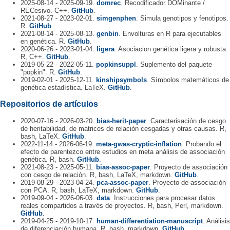
2025-08-14 - 2025-09-19.
domrec
. Recodificador DOMinante /
RECesivo. C++.
GitHub
.
2021-08-27 - 2023-02-01.
simgenphen
. Simula genotipos y fenotipos.
R.
GitHub
.
2021-08-14 - 2025-08-13.
genbin
. Envolturas en R para ejecutables
en genética. R.
GitHub
.
2020-06-26 - 2023-01-04.
ligera
. Asociacion genética ligera y robusta.
R, C++.
GitHub
.
2019-05-22 - 2022-05-11.
popkinsuppl
. Suplemento del paquete
"popkin". R.
GitHub
.
2019-02-01 - 2025-12-11.
kinshipsymbols
. Símbolos matemáticos de
genética estadística. LaTeX.
GitHub
.
Repositorios de artículos
2020-07-16 - 2026-03-20.
bias-herit-paper
. Caracterisación de cesgo
de heritabilidad, de matrices de relación cesgadas y otras causas. R,
bash, LaTeX.
GitHub
.
2022-11-14 - 2026-06-19.
meta-gwas-cryptic-inflation
. Probando el
efecto de parentezco entre estudios en meta análisis de associación
genética. R, bash.
GitHub
.
2021-08-23 - 2025-05-11.
bias-assoc-paper
. Proyecto de associación
con cesgo de relación. R, bash, LaTeX, markdown.
GitHub
.
2019-08-29 - 2023-04-24.
pca-assoc-paper
. Proyecto de associación
con PCA. R, bash, LaTeX, markdown.
GitHub
.
2019-09-04 - 2026-06-03.
data
. Instrucciones para procesar datos
reales compartidos a través de proyectos. R, bash, Perl, markdown.
GitHub
.
2019-04-25 - 2019-10-17.
human-differentiation-manuscript
. Análisis
de diferenciación humana. R, bash, markdown.
GitHub
.