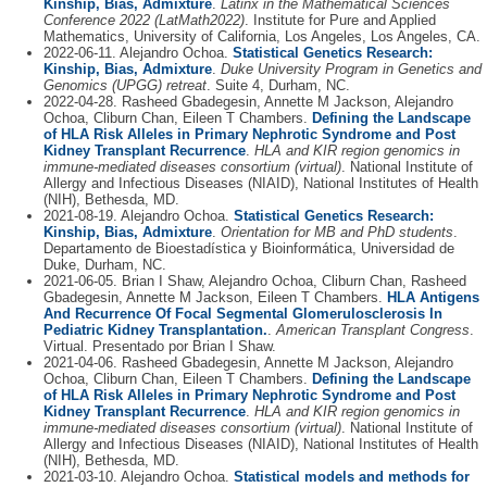
Kinship, Bias, Admixture
.
Latinx in the Mathematical Sciences
Conference 2022 (LatMath2022)
. Institute for Pure and Applied
Mathematics, University of California, Los Angeles, Los Angeles, CA.
2022-06-11. Alejandro Ochoa.
Statistical Genetics Research:
Kinship, Bias, Admixture
.
Duke University Program in Genetics and
Genomics (UPGG) retreat
. Suite 4, Durham, NC.
2022-04-28. Rasheed Gbadegesin, Annette M Jackson, Alejandro
Ochoa, Cliburn Chan, Eileen T Chambers.
Defining the Landscape
of HLA Risk Alleles in Primary Nephrotic Syndrome and Post
Kidney Transplant Recurrence
.
HLA and KIR region genomics in
immune-mediated diseases consortium (virtual)
. National Institute of
Allergy and Infectious Diseases (NIAID), National Institutes of Health
(NIH), Bethesda, MD.
2021-08-19. Alejandro Ochoa.
Statistical Genetics Research:
Kinship, Bias, Admixture
.
Orientation for MB and PhD students
.
Departamento de Bioestadística y Bioinformática, Universidad de
Duke, Durham, NC.
2021-06-05. Brian I Shaw, Alejandro Ochoa, Cliburn Chan, Rasheed
Gbadegesin, Annette M Jackson, Eileen T Chambers.
HLA Antigens
And Recurrence Of Focal Segmental Glomerulosclerosis In
Pediatric Kidney Transplantation.
.
American Transplant Congress
.
Virtual. Presentado por Brian I Shaw.
2021-04-06. Rasheed Gbadegesin, Annette M Jackson, Alejandro
Ochoa, Cliburn Chan, Eileen T Chambers.
Defining the Landscape
of HLA Risk Alleles in Primary Nephrotic Syndrome and Post
Kidney Transplant Recurrence
.
HLA and KIR region genomics in
immune-mediated diseases consortium (virtual)
. National Institute of
Allergy and Infectious Diseases (NIAID), National Institutes of Health
(NIH), Bethesda, MD.
2021-03-10. Alejandro Ochoa.
Statistical models and methods for