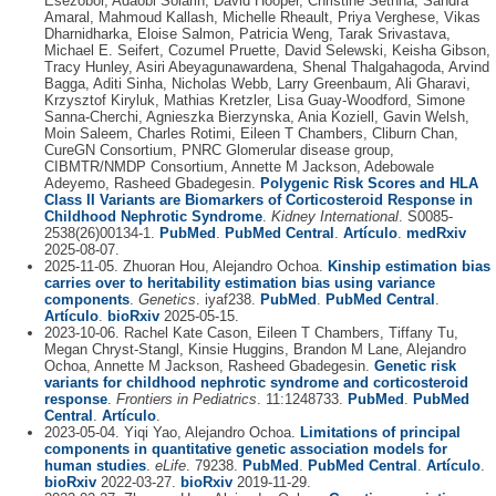
Esezobor, Adaobi Solarin, David Hooper, Christine Sethna, Sandra
Amaral, Mahmoud Kallash, Michelle Rheault, Priya Verghese, Vikas
Dharnidharka, Eloise Salmon, Patricia Weng, Tarak Srivastava,
Michael E. Seifert, Cozumel Pruette, David Selewski, Keisha Gibson,
Tracy Hunley, Asiri Abeyagunawardena, Shenal Thalgahagoda, Arvind
Bagga, Aditi Sinha, Nicholas Webb, Larry Greenbaum, Ali Gharavi,
Krzysztof Kiryluk, Mathias Kretzler, Lisa Guay-Woodford, Simone
Sanna-Cherchi, Agnieszka Bierzynska, Ania Koziell, Gavin Welsh,
Moin Saleem, Charles Rotimi, Eileen T Chambers, Cliburn Chan,
CureGN Consortium, PNRC Glomerular disease group,
CIBMTR/NMDP Consortium, Annette M Jackson, Adebowale
Adeyemo, Rasheed Gbadegesin.
Polygenic Risk Scores and HLA
Class II Variants are Biomarkers of Corticosteroid Response in
Childhood Nephrotic Syndrome
.
Kidney International
. S0085-
2538(26)00134-1.
PubMed
.
PubMed Central
.
Artículo
.
medRxiv
2025-08-07.
2025-11-05. Zhuoran Hou, Alejandro Ochoa.
Kinship estimation bias
carries over to heritability estimation bias using variance
components
.
Genetics
. iyaf238.
PubMed
.
PubMed Central
.
Artículo
.
bioRxiv
2025-05-15.
2023-10-06. Rachel Kate Cason, Eileen T Chambers, Tiffany Tu,
Megan Chryst-Stangl, Kinsie Huggins, Brandon M Lane, Alejandro
Ochoa, Annette M Jackson, Rasheed Gbadegesin.
Genetic risk
variants for childhood nephrotic syndrome and corticosteroid
response
.
Frontiers in Pediatrics
. 11:1248733.
PubMed
.
PubMed
Central
.
Artículo
.
2023-05-04. Yiqi Yao, Alejandro Ochoa.
Limitations of principal
components in quantitative genetic association models for
human studies
.
eLife
. 79238.
PubMed
.
PubMed Central
.
Artículo
.
bioRxiv
2022-03-27.
bioRxiv
2019-11-29.