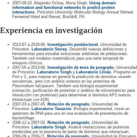
2007-09-10. Alejandro Ochoa, Mona Singh.
Using domain
information and functional networks to predict protein
interactions
.
Princeton University Molecular Biology Annual Retreat
.
Fernwood Hotel and Resort, Bushkill, PA.
Experiencia en investigación
2013-07 a 2018-06.
Investigación postdoctoral.
Universidad de
Princeton.
Laboratorio Storey
. Desarrollé nuevas definiciones y
herramientas para estudiar estructuras arbitrarias de poblaciones.
También usé modelos matemáticos para una serie temporal de
ensayos clínicos.
2007-05 a 2013-06.
Investigación de tesis de posgrado.
Universidad
de Princeton.
Laboratorio Singh
y
Laboratorio Llinás
. Programé en
Perl y C, para mejorar en general la predicción de dominios usando
secuencias, pero con análisis extenso en las proteínas de
Plasmodium falciparum
. También usé biología experimental
(clonación, purificación de proteínas y análisis de micromatrices para
interacción con proteínas) para determinar si dominios AP2 nuevos
interactuan con ADN.
2007-03 a 2007-05.
Rotación de posgrado.
Universidad de
Princeton.
Laboratorio Tavazoie
. Biología experimental, cloné un
aptámero de RNA para uso en una evaluación de presentación de
bacteriófago.
2006-12 a 2007-02.
Rotación de posgrado.
Universidad de
Princeton.
Laboratorio Singh
. Analicé interacciones de proteínas
predecidas por la presencia de pares de dominios que interactuan.
2006-09 a 2006-11.
Rotación de posgrado.
Universidad de Princeton.