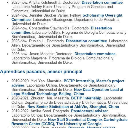
2023-now. Anvita Kulshrestha. Doctorado.
Dissertation committee
.
Laboratorio Ashley-Koch. University Program in Genetics and
Genomics, Universidad de Duke.
2024-now. Jennifer Drucker Varner. Fellow.
Scholarship Oversight
Committee
. Laboratorio Gbadegesin. Departamento de Pediatría,
Universidad de Duke.
2024-now. Constantine Stavrianidis. Doctorado.
Dissertation
committee
. Laboratorio Allen. Programa de Biología Computacional y
Bioinformática, Universidad de Duke.
2025-now. Ruolan Li. Doctorado.
Dissertation committee
. Laboratorio
Allen. Departamento de Bioestadística y Bioinformática, Universidad
de Duke.
2026-now. Jason Mohabir. Doctorado.
Dissertation committee
.
Laboratorio Magwene. Programa de Biología Computacional y
Bioinformática, Universidad de Duke.
Aprendices pasados, asesor principal
2019-2020. Yiqi Yao. Maestría.
BCTIP internship, Master's project
adviser
. Laboratorio Ochoa. Departamento de Bioestadística y
Bioinformática, Universidad de Duke.
Now Data Operation Lead at
Lepu Medical Technology, Beijing, China
.
2020-2021. Zhuoran Hou. Maestría.
BCTIP internship
. Laboratorio
Ochoa. Departamento de Bioestadística y Bioinformática, Universidad
de Duke.
Now Senior Statistician at AbbVie, Shanghai, China
.
2019-2022. Amika Sood. Posgrado.
Postdoctoral adviser
.
Laboratorio Ochoa. Departamento de Bioestadística y Bioinformática,
Universidad de Duke.
Now Staff Scientist at Complex Carbohydrate
Research Center (CCRC), The University of Georgia
.