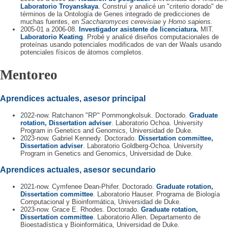
Laboratorio Troyanskaya
. Construí y analicé un "criterio dorado" de
términos de la Ontología de Genes integrado de predicciones de
muchas fuentes, en
Saccharomyces cerevisiae
y
Homo sapiens.
2005-01 a 2006-08.
Investigador asistente de licenciatura.
MIT.
Laboratorio Keating
. Probé y analicé diseños computacionales de
proteínas usando potenciales modificados de van der Waals usando
potenciales físicos de átomos completos.
Mentoreo
Aprendices actuales, asesor principal
2022-now. Ratchanon "RP" Pornmongkolsuk. Doctorado.
Graduate
rotation, Dissertation adviser
. Laboratorio Ochoa. University
Program in Genetics and Genomics, Universidad de Duke.
2023-now. Gabriel Kennedy. Doctorado.
Dissertation committee,
Dissertation adviser
. Laboratorio Goldberg-Ochoa. University
Program in Genetics and Genomics, Universidad de Duke.
Aprendices actuales, asesor secundario
2021-now. Cymfenee Dean-Phifer. Doctorado.
Graduate rotation,
Dissertation committee
. Laboratorio Hauser. Programa de Biología
Computacional y Bioinformática, Universidad de Duke.
2023-now. Grace E. Rhodes. Doctorado.
Graduate rotation,
Dissertation committee
. Laboratorio Allen. Departamento de
Bioestadística y Bioinformática, Universidad de Duke.