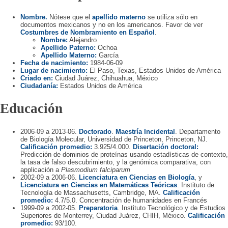
Nombre.
Nótese que el
apellido materno
se utiliza sólo en
documentos mexicanos y no en los americanos. Favor de ver
Costumbres de Nombramiento en Español
.
Nombre:
Alejandro
Apellido Paterno:
Ochoa
Apellido Materno:
García
Fecha de nacimiento:
1984-06-09
Lugar de nacimiento:
El Paso, Texas, Estados Unidos de América
Criado en:
Ciudad Juárez, Chihuahua, México
Ciudadanía:
Estados Unidos de América
Educación
2006-09 a 2013-06.
Doctorado
.
Maestría Incidental
. Departamento
de Biología Molecular, Universidad de Princeton, Princeton, NJ.
Calificación promedio:
3.925/4.000.
Disertación doctoral:
Predicción de dominios de proteínas usando estadísticas de contexto,
la tasa de falso descubrimiento, y la genómica comparativa, con
applicación a
Plasmodium falciparum
2002-09 a 2006-06.
Licenciatura en Ciencias en Biología
, y
Licenciatura en Ciencias en Matemáticas Teóricas
. Instituto de
Tecnología de Massachusetts, Cambridge, MA.
Calificación
promedio:
4.7/5.0. Concentración de humanidades en Francés
1999-09 a 2002-05.
Preparatoria
. Instituto Tecnológico y de Estudios
Superiores de Monterrey, Ciudad Juárez, CHIH, México.
Calificación
promedio:
93/100.