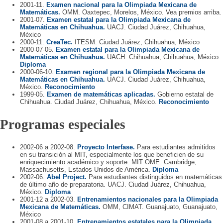
2001-11.
Examen nacional para la Olimpiada Mexicana de
Matemáticas.
OMM. Oaxtepec, Morelos, México. Vea premios arriba.
2001-07.
Examen estatal para la Olimpiada Mexicana de
Matemáticas en Chihuahua.
UACJ. Ciudad Juárez, Chihuahua,
México
2000-11.
CreaTec.
ITESM. Ciudad Juárez, Chihuahua, México
2000-07-05.
Examen estatal para la Olimpiada Mexicana de
Matemáticas en Chihuahua.
UACH. Chihuahua, Chihuahua, México.
Diploma
2000-06-10.
Examen regional para la Olimpiada Mexicana de
Matemáticas en Chihuahua.
UACJ. Ciudad Juárez, Chihuahua,
México.
Reconocimiento
1999-05.
Examen de matemáticas aplicadas.
Gobierno estatal de
Chihuahua. Ciudad Juárez, Chihuahua, México.
Reconocimiento
Programas especiales
2002-06 a 2002-08.
Proyecto Interfase.
Para estudiantes admitidos
en su transición al MIT, especialmente los que beneficien de su
enriquecimiento académico y soporte. MIT OME. Cambridge,
Massachusetts, Estados Unidos de América.
Diploma
2002-06.
Abel Project.
Para estudiantes distinguidos en matemáticas
de último año de preparatoria. UACJ. Ciudad Juárez, Chihuahua,
México.
Diploma
2001-12 a 2002-03.
Entrenamientos nacionales para la Olimpiada
Mexicana de Matemáticas.
OMM, CIMAT. Guanajuato, Guanajuato,
México
2001-08 a 2001-10.
Entrenamientos estatales para la Olimpiada