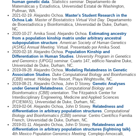
human genetic data
.
Statistics seminar
. Departamento de
Matemáticas y Estadística, Universidad Estatal de Washington,
Pullman, WA.
2021-02-19. Alejandro Ochoa.
Master's Student Research in the
Ochoa Lab
.
Master of Biostatistics Virtual Visit Day
. Departamento
de Bioestadística y Bioinformática, Universidad de Duke, Durham,
NC.
2020-10-27. Amika Sood, Alejandro Ochoa.
Estimating ancestry
from a population kinship matrix under arbitrary ancestral
subpopulation structure
.
American Society of Human Genetics
(ASHG) Annual Meeting
. Virtual. Presentado por Amika Sood.
2020-02-18. Alejandro Ochoa.
Population Kinship and
Differentiation in Human Studies
.
University Program in Genetics
and Genomics (UPGG) seminar
. Cuarto 147, edificio Nanaline Duke,
Universidad de Duke, Durham, NC.
2019-09-28. Alejandro Ochoa.
Modeling Relatedness in Genetic
Association Studies
.
Duke Computational Biology and Bioinformatics
(CBB) retreat
. Holiday Inn Resort, Playa Wrightsville, NC.
2019-08-21. Alejandro Ochoa, John D Storey.
Genetic Analyses
under General Relatedness
.
Computational Biology and
Bioinformatics (CBB) orientation
. The Fitzpatrick Center for
Interdisciplinary Engineering, Medicine and Applied Sciences
(FCIEMAS), Universidad de Duke, Durham, NC.
2019-02-04. Alejandro Ochoa, John D Storey.
Relatedness and
differentiation in arbitrary population structures
.
Computational
Biology and Bioinformatics (CBB) seminar
. Centro Científico Familia
French, Universidad de Duke, Durham, NC.
2019-01-11. Alejandro Ochoa, John D Storey.
Relatedness and
differentiation in arbitrary population structures (lightning talk)
.
4th Mexico Population Genomics Meeting
. Complejo Amoxcalli,