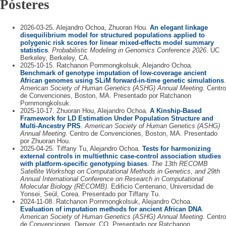
Pósteres
2026-03-25. Alejandro Ochoa, Zhuoran Hou.
An elegant linkage
disequilibrium model for structured populations applied to
polygenic risk scores for linear mixed-effects model summary
statistics
.
Probabilistic Modeling in Genomics Conference 2026
. UC
Berkeley, Berkeley, CA.
2025-10-15. Ratchanon Pornmongkolsuk, Alejandro Ochoa.
Benchmark of genotype imputation of low-coverage ancient
African genomes using SLiM forward-in-time genetic simulations
.
American Society of Human Genetics (ASHG) Annual Meeting
. Centro
de Convenciones, Boston, MA. Presentado por Ratchanon
Pornmongkolsuk.
2025-10-17. Zhuoran Hou, Alejandro Ochoa.
A Kinship-Based
Framework for LD Estimation Under Population Structure and
Multi-Ancestry PRS
.
American Society of Human Genetics (ASHG)
Annual Meeting
. Centro de Convenciones, Boston, MA. Presentado
por Zhuoran Hou.
2025-04-25. Tiffany Tu, Alejandro Ochoa.
Tests for harmonizing
external controls in multiethnic case-control association studies
with platform-specific genotyping biases
.
The 13th RECOMB
Satellite Workshop on Computational Methods in Genetics, and 29th
Annual International Conference on Research in Computational
Molecular Biology (RECOMB)
. Edificio Centenario, Universidad de
Yonsei, Seúl, Corea. Presentado por Tiffany Tu.
2024-11-08. Ratchanon Pornmongkolsuk, Alejandro Ochoa.
Evaluation of imputation methods for ancient African DNA
.
American Society of Human Genetics (ASHG) Annual Meeting
. Centro
de Convenciones, Denver, CO. Presentado por Ratchanon