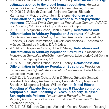
2020-10-27. Alejandro Ochoa, John D Storey.
New kinship and
F
ST
estimates applied to the global human population
.
American
Society of Human Genetics (ASHG) Annual Meeting
. Virtual.
2019-09-27. Srikanth Gottipati, Alejandro Ochoa, Bharath
Ramaswamy, Merzu Belete, John D Storey.
Genome-wide
association study for psychiatric response to anit-psychotic
treatment
.
XXVIIth World Congress of Psychiatric Genetics (WCPG)
.
Los Angeles, CA. Presentado por Srikanth Gottipati.
2019-01-11. Alejandro Ochoa, John D Storey.
Relatedness and
Differentiation in Arbitrary Population Structures
.
4th Mexico
Population Genomics Meeting
. Complejo Amoxcalli, Facultad de
Ciencias, Ciudad Universitaria, Universidad Nacional Autónoma de
México, Ciudad de México, DF, México.
2018-11-05. Alejandro Ochoa, John D Storey.
Relatedness and
Differentiation in Arbitrary Population Structures
.
Probabilistic
Modeling in Genomics (ProbGen) conference
. Laboratorio Cold Spring
Harbor, Cold Spring Harbor, NY.
2018-05-15. Alejandro Ochoa, John D Storey.
Relatedness and
Differentiation in Arbitrary Population Structures
.
Population,
Evolutionary and Quantitative Genetics Conference
. Hotel Madison
Concourse, Madison, WI.
2016-11-03. Alejandro Ochoa, John D Storey, Srikanth Gottipati,
Shashank Rohatagi, Andrew Forbes, Deborah Profit, Raymond
Sanchez, Margaretta Nyilas, William Carson.
Mixed Effects
Modeling of Placebo Response Across 8 Placebo-controlled
Aripiprazole Trials Spanning 20 Years in Acutely Relapsed
Schizophrenia Patients
.
Neuroscience Education Institute
Psychopharmacology Congress
. Broadmoor Convention Center,
Colorado Springs, CO.
2016-11-03. Srikanth Gottipati, Alejandro Ochoa, Shashank Rohatagi,