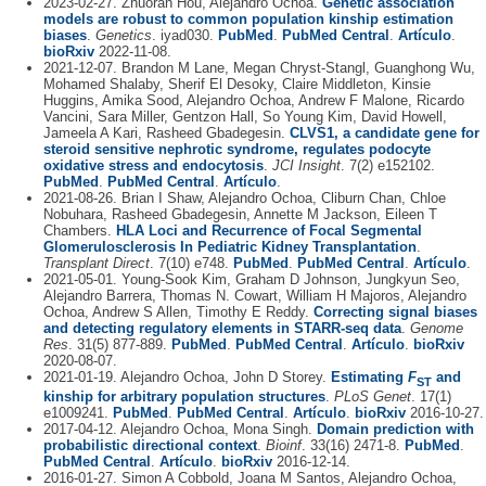
2023-02-27. Zhuoran Hou, Alejandro Ochoa.
Genetic association
models are robust to common population kinship estimation
biases
.
Genetics
. iyad030.
PubMed
.
PubMed Central
.
Artículo
.
bioRxiv
2022-11-08.
2021-12-07. Brandon M Lane, Megan Chryst-Stangl, Guanghong Wu,
Mohamed Shalaby, Sherif El Desoky, Claire Middleton, Kinsie
Huggins, Amika Sood, Alejandro Ochoa, Andrew F Malone, Ricardo
Vancini, Sara Miller, Gentzon Hall, So Young Kim, David Howell,
Jameela A Kari, Rasheed Gbadegesin.
CLVS1, a candidate gene for
steroid sensitive nephrotic syndrome, regulates podocyte
oxidative stress and endocytosis
.
JCI Insight
. 7(2) e152102.
PubMed
.
PubMed Central
.
Artículo
.
2021-08-26. Brian I Shaw, Alejandro Ochoa, Cliburn Chan, Chloe
Nobuhara, Rasheed Gbadegesin, Annette M Jackson, Eileen T
Chambers.
HLA Loci and Recurrence of Focal Segmental
Glomerulosclerosis In Pediatric Kidney Transplantation
.
Transplant Direct
. 7(10) e748.
PubMed
.
PubMed Central
.
Artículo
.
2021-05-01. Young-Sook Kim, Graham D Johnson, Jungkyun Seo,
Alejandro Barrera, Thomas N. Cowart, William H Majoros, Alejandro
Ochoa, Andrew S Allen, Timothy E Reddy.
Correcting signal biases
and detecting regulatory elements in STARR-seq data
.
Genome
Res
. 31(5) 877-889.
PubMed
.
PubMed Central
.
Artículo
.
bioRxiv
2020-08-07.
2021-01-19. Alejandro Ochoa, John D Storey.
Estimating
F
and
ST
kinship for arbitrary population structures
.
PLoS Genet
. 17(1)
e1009241.
PubMed
.
PubMed Central
.
Artículo
.
bioRxiv
2016-10-27.
2017-04-12. Alejandro Ochoa, Mona Singh.
Domain prediction with
probabilistic directional context
.
Bioinf
. 33(16) 2471-8.
PubMed
.
PubMed Central
.
Artículo
.
bioRxiv
2016-12-14.
2016-01-27. Simon A Cobbold, Joana M Santos, Alejandro Ochoa,