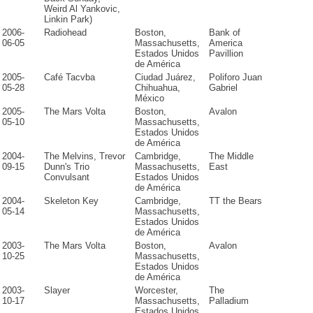
Weird Al Yankovic,
Linkin Park)
2006-
Radiohead
Boston,
Bank of
06-05
Massachusetts,
America
Estados Unidos
Pavillion
de América
2005-
Café Tacvba
Ciudad Juárez,
Poliforo Juan
05-28
Chihuahua,
Gabriel
México
2005-
The Mars Volta
Boston,
Avalon
05-10
Massachusetts,
Estados Unidos
de América
2004-
The Melvins, Trevor
Cambridge,
The Middle
09-15
Dunn's Trio
Massachusetts,
East
Convulsant
Estados Unidos
de América
2004-
Skeleton Key
Cambridge,
TT the Bears
05-14
Massachusetts,
Estados Unidos
de América
2003-
The Mars Volta
Boston,
Avalon
10-25
Massachusetts,
Estados Unidos
de América
2003-
Slayer
Worcester,
The
10-17
Massachusetts,
Palladium
Estados Unidos