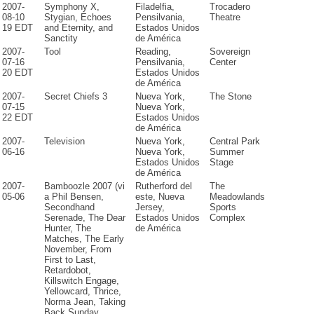
2007-
Symphony X,
Filadelfia,
Trocadero
08-10
Stygian, Echoes
Pensilvania,
Theatre
19 EDT
and Eternity, and
Estados Unidos
Sanctity
de América
2007-
Tool
Reading,
Sovereign
07-16
Pensilvania,
Center
20 EDT
Estados Unidos
de América
2007-
Secret Chiefs 3
Nueva York,
The Stone
07-15
Nueva York,
22 EDT
Estados Unidos
de América
2007-
Television
Nueva York,
Central Park
06-16
Nueva York,
Summer
Estados Unidos
Stage
de América
2007-
Bamboozle 2007 (vi
Rutherford del
The
05-06
a Phil Bensen,
este, Nueva
Meadowlands
Secondhand
Jersey,
Sports
Serenade, The Dear
Estados Unidos
Complex
Hunter, The
de América
Matches, The Early
November, From
First to Last,
Retardobot,
Killswitch Engage,
Yellowcard, Thrice,
Norma Jean, Taking
Back Sunday,