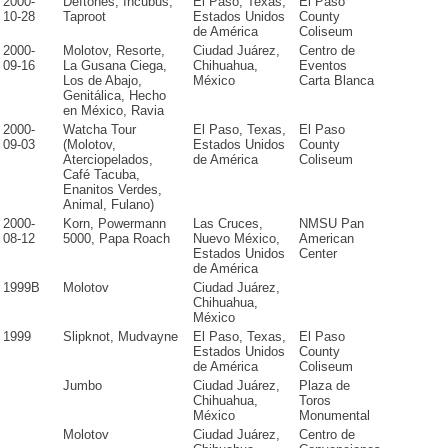
2000-
Deftones, Incubus,
El Paso, Texas,
El Paso
10-28
Taproot
Estados Unidos
County
de América
Coliseum
2000-
Molotov, Resorte,
Ciudad Juárez,
Centro de
09-16
La Gusana Ciega,
Chihuahua,
Eventos
Los de Abajo,
México
Carta Blanca
Genitálica, Hecho
en México, Ravia
2000-
Watcha Tour
El Paso, Texas,
El Paso
09-03
(Molotov,
Estados Unidos
County
Aterciopelados,
de América
Coliseum
Café Tacuba,
Enanitos Verdes,
Animal, Fulano)
2000-
Korn, Powermann
Las Cruces,
NMSU Pan
08-12
5000, Papa Roach
Nuevo México,
American
Estados Unidos
Center
de América
1999B
Molotov
Ciudad Juárez,
Chihuahua,
México
1999
Slipknot, Mudvayne
El Paso, Texas,
El Paso
Estados Unidos
County
de América
Coliseum
Jumbo
Ciudad Juárez,
Plaza de
Chihuahua,
Toros
México
Monumental
Molotov
Ciudad Juárez,
Centro de