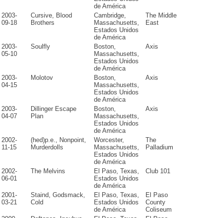
de América
2003-
Cursive, Blood
Cambridge,
The Middle
09-18
Brothers
Massachusetts,
East
Estados Unidos
de América
2003-
Soulfly
Boston,
Axis
05-10
Massachusetts,
Estados Unidos
de América
2003-
Molotov
Boston,
Axis
04-15
Massachusetts,
Estados Unidos
de América
2003-
Dillinger Escape
Boston,
Axis
04-07
Plan
Massachusetts,
Estados Unidos
de América
2002-
(hed)p.e., Nonpoint,
Worcester,
The
11-15
Murderdolls
Massachusetts,
Palladium
Estados Unidos
de América
2002-
The Melvins
El Paso, Texas,
Club 101
06-01
Estados Unidos
de América
2001-
Staind, Godsmack,
El Paso, Texas,
El Paso
03-21
Cold
Estados Unidos
County
de América
Coliseum