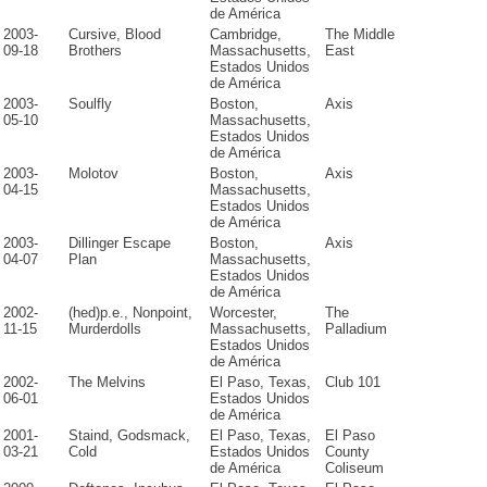
de América
2003-
Cursive, Blood
Cambridge,
The Middle
09-18
Brothers
Massachusetts,
East
Estados Unidos
de América
2003-
Soulfly
Boston,
Axis
05-10
Massachusetts,
Estados Unidos
de América
2003-
Molotov
Boston,
Axis
04-15
Massachusetts,
Estados Unidos
de América
2003-
Dillinger Escape
Boston,
Axis
04-07
Plan
Massachusetts,
Estados Unidos
de América
2002-
(hed)p.e., Nonpoint,
Worcester,
The
11-15
Murderdolls
Massachusetts,
Palladium
Estados Unidos
de América
2002-
The Melvins
El Paso, Texas,
Club 101
06-01
Estados Unidos
de América
2001-
Staind, Godsmack,
El Paso, Texas,
El Paso
03-21
Cold
Estados Unidos
County
de América
Coliseum