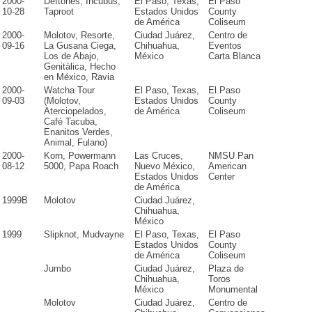
2000-
Deftones, Incubus,
El Paso, Texas,
El Paso
10-28
Taproot
Estados Unidos
County
de América
Coliseum
2000-
Molotov, Resorte,
Ciudad Juárez,
Centro de
09-16
La Gusana Ciega,
Chihuahua,
Eventos
Los de Abajo,
México
Carta Blanca
Genitálica, Hecho
en México, Ravia
2000-
Watcha Tour
El Paso, Texas,
El Paso
09-03
(Molotov,
Estados Unidos
County
Aterciopelados,
de América
Coliseum
Café Tacuba,
Enanitos Verdes,
Animal, Fulano)
2000-
Korn, Powermann
Las Cruces,
NMSU Pan
08-12
5000, Papa Roach
Nuevo México,
American
Estados Unidos
Center
de América
1999B
Molotov
Ciudad Juárez,
Chihuahua,
México
1999
Slipknot, Mudvayne
El Paso, Texas,
El Paso
Estados Unidos
County
de América
Coliseum
Jumbo
Ciudad Juárez,
Plaza de
Chihuahua,
Toros
México
Monumental
Molotov
Ciudad Juárez,
Centro de