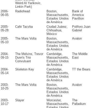
Weird Al Yankovic,
Linkin Park)
2006-
Radiohead
Boston,
Bank of
06-05
Massachusetts,
America
Estados Unidos
Pavillion
de América
2005-
Café Tacvba
Ciudad Juárez,
Poliforo Juan
05-28
Chihuahua,
Gabriel
México
2005-
The Mars Volta
Boston,
Avalon
05-10
Massachusetts,
Estados Unidos
de América
2004-
The Melvins, Trevor
Cambridge,
The Middle
09-15
Dunn's Trio
Massachusetts,
East
Convulsant
Estados Unidos
de América
2004-
Skeleton Key
Cambridge,
TT the Bears
05-14
Massachusetts,
Estados Unidos
de América
2003-
The Mars Volta
Boston,
Avalon
10-25
Massachusetts,
Estados Unidos
de América
2003-
Slayer
Worcester,
The
10-17
Massachusetts,
Palladium
Estados Unidos