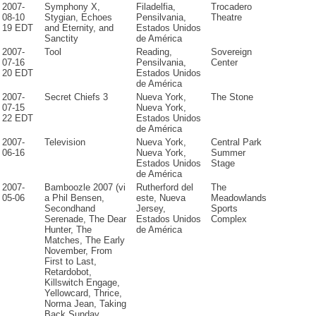
2007-
Symphony X,
Filadelfia,
Trocadero
08-10
Stygian, Echoes
Pensilvania,
Theatre
19 EDT
and Eternity, and
Estados Unidos
Sanctity
de América
2007-
Tool
Reading,
Sovereign
07-16
Pensilvania,
Center
20 EDT
Estados Unidos
de América
2007-
Secret Chiefs 3
Nueva York,
The Stone
07-15
Nueva York,
22 EDT
Estados Unidos
de América
2007-
Television
Nueva York,
Central Park
06-16
Nueva York,
Summer
Estados Unidos
Stage
de América
2007-
Bamboozle 2007 (vi
Rutherford del
The
05-06
a Phil Bensen,
este, Nueva
Meadowlands
Secondhand
Jersey,
Sports
Serenade, The Dear
Estados Unidos
Complex
Hunter, The
de América
Matches, The Early
November, From
First to Last,
Retardobot,
Killswitch Engage,
Yellowcard, Thrice,
Norma Jean, Taking
Back Sunday,