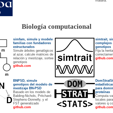
malaria.
Biología computacional
simfam, simule y modele
simtrait, s
familias con fundadores
complejos a
estructurados
genotipos
Simule árboles genalógicos
Fija la herit
al azar, calcule matrices de
correctame
relación y mestizaje, sortee
github.co
genotipos
github.com
BNPSD, simule
DomStratSt
genotipos del modelo de
estadística
mestizaje BN-PSD
para domin
Basado en los models de
proteínas
Balding-Nichols, Pritchard-
Computa va
Stephens-Donnelly, y el
locales par
FST generalizado
valores q c
github.com
github.co