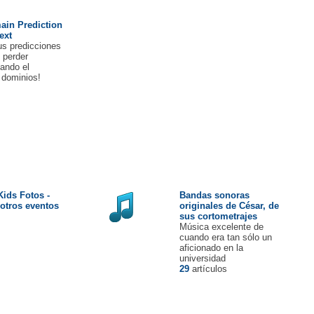
in Prediction
ext
us predicciones
 perder
sando el
 dominios!
Kids Fotos -
Bandas sonoras
 otros eventos
originales de César, de
sus cortometrajes
Música excelente de
cuando era tan sólo un
aficionado en la
universidad
29
artículos