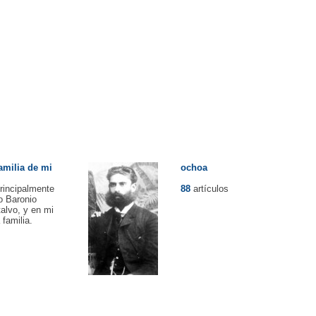
familia de mi
ochoa
rincipalmente
88
artículos
o Baronio
alvo, y en mi
 familia.