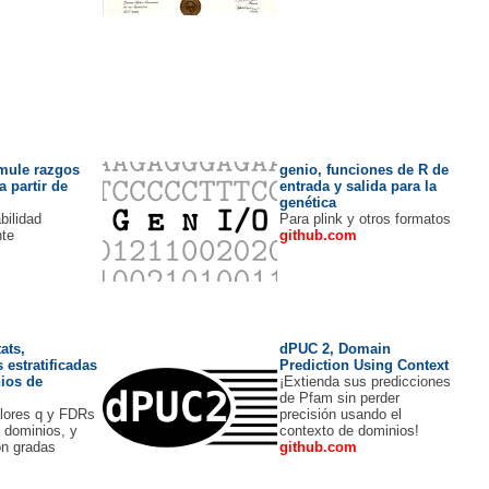
imule razgos
genio, funciones de R de
 partir de
entrada y salida para la
genética
abilidad
Para plink y otros formatos
nte
github.com
m
ats,
dPUC 2, Domain
s estratificadas
Prediction Using Context
ios de
¡Extienda sus predicciones
de Pfam sin perder
lores q y FDRs
precisión usando el
a dominios, y
contexto de dominios!
on gradas
github.com
m