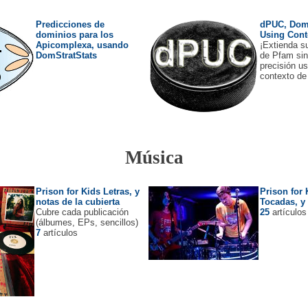
Predicciones de
dPUC, Doma
dominios para los
Using Cont
Apicomplexa, usando
¡Extienda s
DomStratStats
de Pfam sin
precisión u
contexto de
Música
Prison for Kids Letras, y
Prison for 
notas de la cubierta
Tocadas, y
Cubre cada publicación
25
artículos
(álbumes, EPs, sencillos)
7
artículos